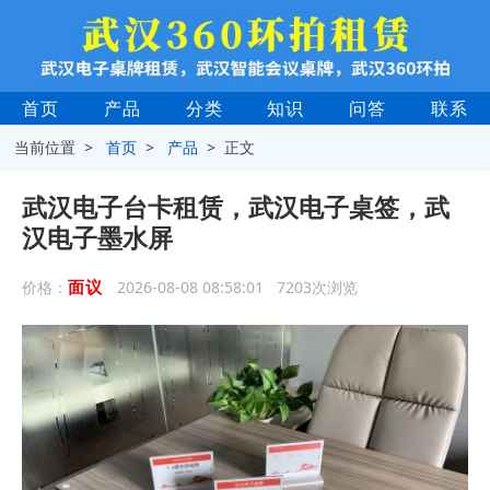
首页
产品
分类
知识
问答
联系
当前位置 >
首页
>
产品
> 正文
武汉电子台卡租赁，武汉电子桌签，武
汉电子墨水屏
面议
价格：
2026-08-08 08:58:01 7203次浏览