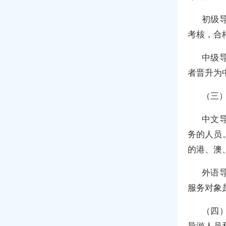
初级
考核，合
中级
者晋升为
（三
中文
务的人员
的港、澳
外语
服务对象
（四
导游人员